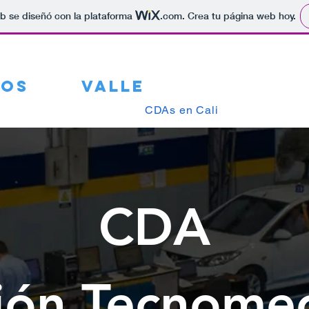
b se diseñó con la plataforma
.com
. Crea tu página web hoy.
ros
del
VaLLE
CDAs en Cali
Nosotros
CDA
ión Tecnome