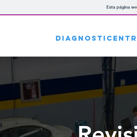
Esta página we
Crisol
Diagnosticent
Líder en información de CDAs
Revis