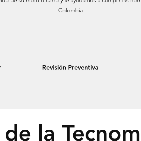
do de su moto o carro y le ayudamos a cumplir las nor
Colombia
y
Revisión Preventiva
s
s de la Tecnom